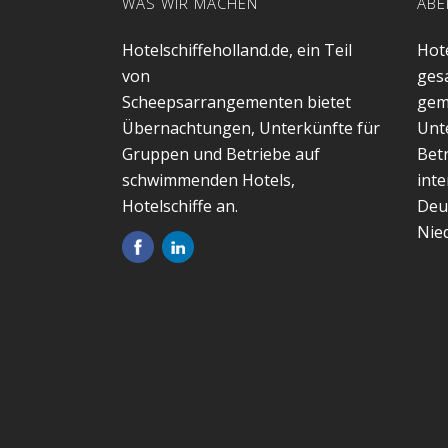
WAS WIR MACHEN
ABE
Hotelschiffeholland.de, ein Teil
Hote
von
gesa
Scheepsarrangementen bietet
gem
Übernachtungen, Unterkünfte für
Unt
Gruppen und Betriebe auf
Betr
schwimmenden Hotels,
inte
Hotelschiffe an.
Deu
Nie