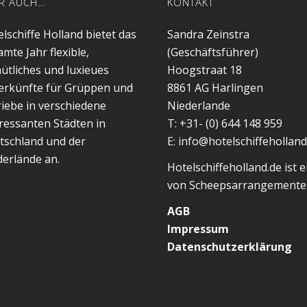
R AUCH…
KONTAKT
lschiffe Holland bietet das
Sandra Zeinstra
mte Jahr flexible,
(Geschäftsführer)
ütliches und luxieues
Hoogstraat 18
erkünfte für Grüppen und
8861 AG
Harlingen
iebe in verschiedene
Niederlande
ressanten Städten in
T:
+31- (0) 644 148 959
tschland und der
E:
info@hotelschiffeholland
derlände an.
Hotelschiffeholland.de ist e
von Scheepsarrangement
AGB
Impressum
Datenschutzerklärung