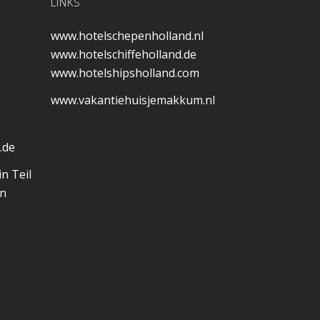
LINKS
www.hotelschepenholland.nl
www.hotelschiffeholland.de
www.hotelshipsholland.com
www.vakantiehuisjemakkum.nl
.de
in Teil
en