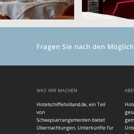
Fragen Sie nach den Möglich
WAS WIR MACHEN
ABE
Hotelschiffeholland.de, ein Teil
Hote
von
gesa
Scheepsarrangementen bietet
gem
Übernachtungen, Unterkünfte für
Unt