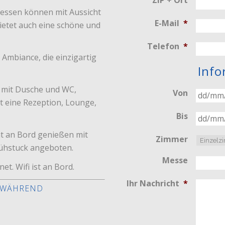
ZIP + Ort
e essen können mit Aussicht
E-Mail
*
bietet auch eine schöne und
Telefon
*
 Ambiance, die einzigartig
Info
 mit Dusche und WC,
Von
at eine Rezeption, Lounge,
Bis
nt an Bord genießen mit
Zimmer
rühstuck angeboten.
Messe
t. Wifi ist an Bord.
Ihr Nachricht
*
F WÄHREND