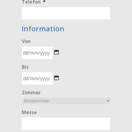
Telefon
*
Information
Von
TT
Bis
Schrägstrich
MM
Schrägstrich
TT
Zimmer
JJJJ
Schrägstrich
MM
Schrägstrich
Messe
JJJJ