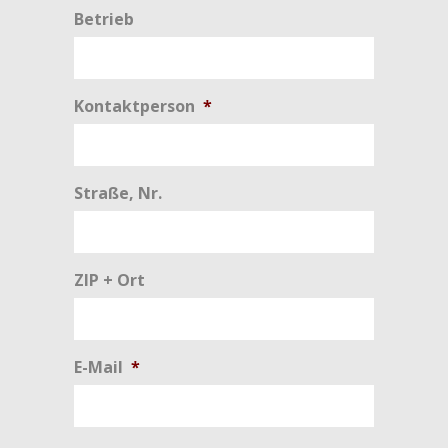
Betrieb
Kontaktperson
*
Straße, Nr.
ZIP + Ort
E-Mail
*