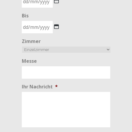
TT
Bis
Schrägstrich
MM
Schrägstrich
TT
Zimmer
JJJJ
Schrägstrich
MM
Schrägstrich
Messe
JJJJ
Ihr Nachricht
*