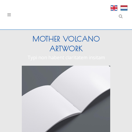
MOTHER VOLCANO
ARTWORK
Typi non habent claritatem insitam