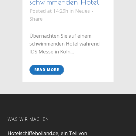
schwimmenden Hotel
Posted at 14:29h
in
Neues
Share
Übernachten Sie auf einem
schwimmenden Hotel wahrend
IDS Messe in Koln....
READ MORE
WAS WIR MACHEN
Hotelschiffeholland.de, ein Teil von