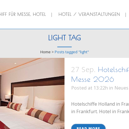
IFF FÜR MESSE, HOTEL
HOTEL / VERANSTALTUNGEN
LIGHT TAG
Home
>
Posts tagged "light"
27 Sep.
Hotelschif
Messe 2026
Posted at 13:22h
in
Neues
Hotelschiffe Holland in Fr
in Frankfurt. Hotel in Fran
READ MORE