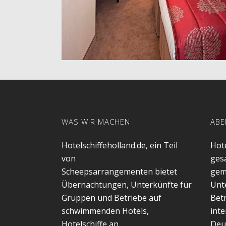
WAS WIR MACHEN
ABE
Hotelschiffeholland.de, ein Teil
Hote
von
gesa
Scheepsarrangementen bietet
gem
Übernachtungen, Unterkünfte für
Unt
Gruppen und Betriebe auf
Betr
schwimmenden Hotels,
inte
Hotelschiffe an.
Deu