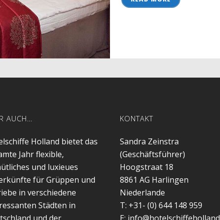
R AUCH…
KONTAKT
lschiffe Holland bietet das
Sandra Zeinstra
mte Jahr flexible,
(Geschäftsführer)
ütliches und luxieues
Hoogstraat 18
erkünfte für Grüppen und
8861 AG
Harlingen
iebe in verschiedene
Niederlande
ressanten Städten in
T:
+31- (0) 644 148 959
tschland und der
E:
info@hotelschiffeholland