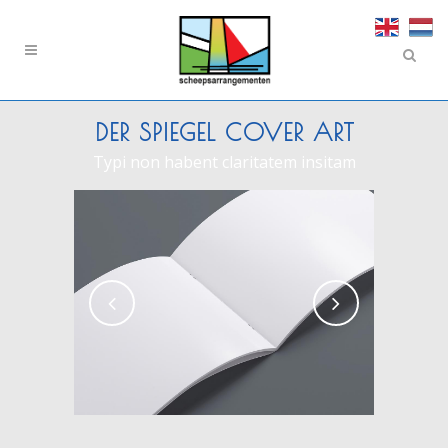
DER SPIEGEL COVER ART
Typi non habent claritatem insitam