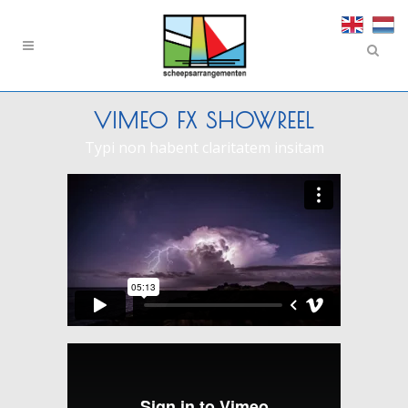
VIMEO FX SHOWREEL
Typi non habent claritatem insitam